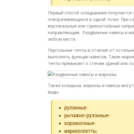
Первый способ складывания получается з
поворачивающихся в одной точке. При с
вертикальные или горизонтальные направ
направляющим. Раздвижные навесы и мар
любом месте.
Пергольные тенты в отличие от остальн
выполнять функции навесов. Такие марк
тенты примыкают к стенам зданий или с
Также козырьки, маркизы и навесы могут
виды:
рулонные-
рычажно-рулонные-
корзиночные-
маркизолетты.