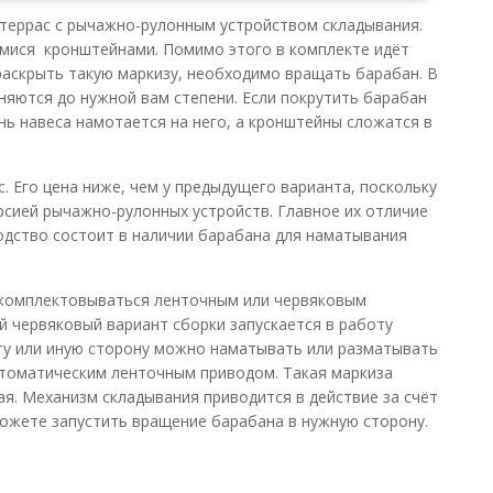
 террас с рычажно-рулонным устройством складывания.
ися кронштейнами. Помимо этого в комплекте идёт
раскрыть такую маркизу, необходимо вращать барабан. В
няются до нужной вам степени. Если покрутить барабан
ь навеса намотается на него, а кронштейны сложатся в
. Его цена ниже, чем у предыдущего варианта, поскольку
рсией рычажно-рулонных устройств. Главное их отличие
одство состоит в наличии барабана для наматывания
укомплектовываться ленточным или червяковым
й червяковый вариант сборки запускается в работу
 ту или иную сторону можно наматывать или разматывать
автоматическим ленточным приводом. Такая маркиза
ая. Механизм складывания приводится в действие за счёт
можете запустить вращение барабана в нужную сторону.