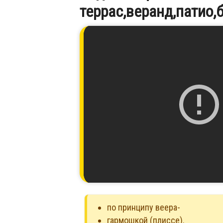
террас,веранд,патио,
по принципу веера-
гармошкой (плиссе).