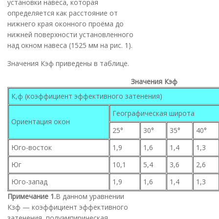
установки навеса, которая
определяется как расстояние от
нижнего края оконного проёма до
нижней поверхности установленного
над окном навеса (1525 мм на рис. 1).
Значения Кэф приведены в таблице.
Значения Кэф
К,ф (коэффициент эффективного затенения)
Географическая широта
Ориентация окон
25°
30°
35°
40°
Юго-восток
1,9
1,6
1,4
1,3
Юг
10,1
5,4
3,6
2,6
Юго-запад
1,9
1,6
1,4
1,3
Примечание 1.
В данном уравнении
Кзф — коэффициент эффективного
затенения, полуэмпирическая