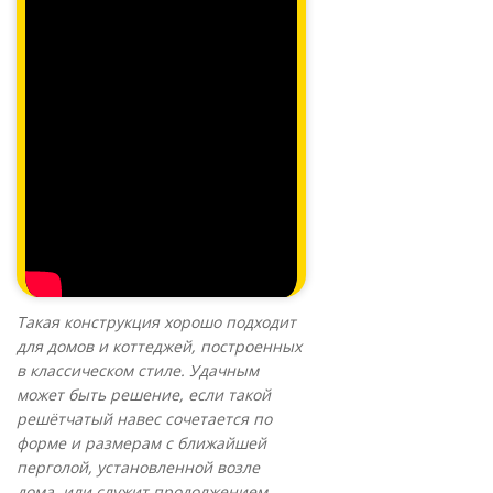
Такая конструкция хорошо подходит
для домов и коттеджей, построенных
в классическом стиле. Удачным
может быть решение, если такой
решётчатый навес сочетается по
форме и размерам с ближайшей
перголой, установленной возле
дома, или служит продолжением