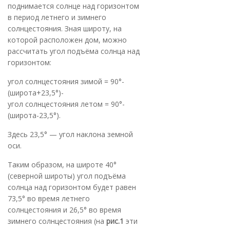
поднимается солнце над горизонтом
в период летнего и зимнего
солнцестояния. Зная широту, на
которой расположен дом, можно
рассчитать угол подъёма солнца над
горизонтом:
угол солнцестояния зимой = 90°-
(широта+23,5°)-
угол солнцестояния летом = 90°-
(широта-23,5°).
Здесь 23,5° — угол наклона земной
оси.
Таким образом, на широте 40°
(северной широты) угол подъёма
солнца над горизонтом будет равен
73,5° во время летнего
солнцестояния и 26,5° во время
зимнего солнцестояния (на
рис.1
эти