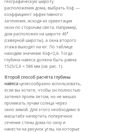
географическую широту
расположения дома, выбрать Кэф —
коэффициент эффективного
затенения, исходя из ориентации
окон по сторонам света. Например,
дом расположен на широте 40°
(северной широты), а окна второго
этажа выходят на юг. По таблице
находим значение Кэф=2,6. Тогда
глубина навеса должна быть равна:
1525/2,6 = 586 мм (см. рис. 1).
Второй способ расчёта глубины
навеса
целесообразно использовать,
если вы хотите, чтобы он полностью
затенял проём летом, но не мешал
проникать лучам солнца через
окно зимой. Для этого необходимо в
масштабе начертить поперечное
сечение стены дома по окну и
нанести на рисунок углы, на которые