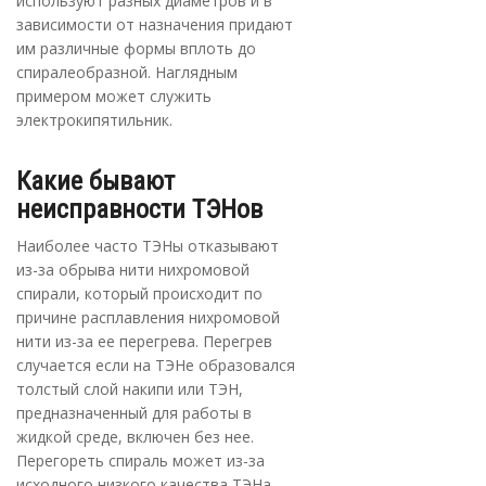
используют разных диаметров и в
зависимости от назначения придают
им различные формы вплоть до
спиралеобразной. Наглядным
примером может служить
электрокипятильник.
Какие бывают
неисправности ТЭНов
Наиболее часто ТЭНы отказывают
из-за обрыва нити нихромовой
спирали, который происходит по
причине расплавления нихромовой
нити из-за ее перегрева. Перегрев
случается если на ТЭНе образовался
толстый слой накипи или ТЭН,
предназначенный для работы в
жидкой среде, включен без нее.
Перегореть спираль может из-за
исходного низкого качества ТЭНа.