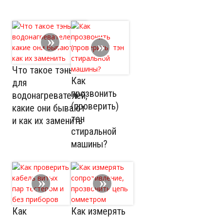
Что такое тэны
Как
для
прозвонить
водонагревателей,
(проверить)
какие они бывают
тэн
и как их заменить
стиральной
машины?
Как
Как измерять