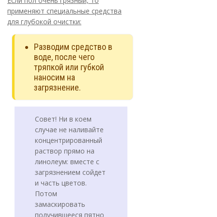
Если пол очень грязный, то
применяют специальные средства
для глубокой очистки:
Разводим средство в
воде, после чего
тряпкой или губкой
наносим на
загрязнение.
Совет! Ни в коем
случае не наливайте
концентрированный
раствор прямо на
линолеум: вместе с
загрязнением сойдет
и часть цветов.
Потом
замаскировать
получившееся пятно