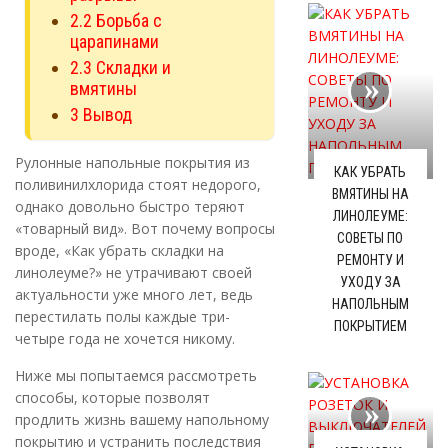
2.2
Борьба с
царапинами
2.3
Складки и
вмятины
3
Вывод
Рулонные напольные покрытия из
КАК УБРАТЬ
поливинилхлорида стоят недорого,
ВМЯТИНЫ НА
однако довольно быстро теряют
ЛИНОЛЕУМЕ:
«товарный вид». Вот почему вопросы
СОВЕТЫ ПО
вроде, «Как убрать складки на
РЕМОНТУ И
линолеуме?» не утрачивают своей
УХОДУ ЗА
актуальности уже много лет, ведь
НАПОЛЬНЫМ
перестилать полы каждые три-
ПОКРЫТИЕМ
четыре года не хочется никому.
Ниже мы попытаемся рассмотреть
способы, которые позволят
продлить жизнь вашему напольному
покрытию и устранить последствия