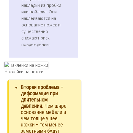
накладки из пробки
или войлока. Они
наклеиваются на
основание ножек и
существенно
снижают риск
повреждений.
Наклейки на ножки
Вторая проблема –
деформация при
длительном
давлении
. Чем шире
основание мебели и
чем толще у нее
ножки – тем менее
заметными будут