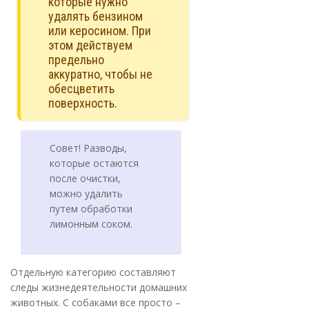
которые нужно
удалять бензином
или керосином. При
этом действуем
предельно
аккуратно, чтобы не
обесцветить
поверхность.
Совет! Разводы,
которые остаются
после очистки,
можно удалить
путем обработки
лимонным соком.
Отдельную категорию составляют
следы жизнедеятельности домашних
животных. С собаками все просто –