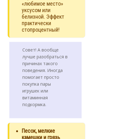
«любимое место»
уксусом или
белизной. Эффект
практически
стопроцентный!
Совет! А вообще
лучше разобраться в
причинах такого
поведения. Иногда
помогает просто
покупка пары
игрушек или
витаминная
подкормка.
Песок, мелкие
камешки и грязь