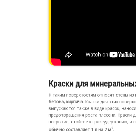
Краски для минеральны
К таким поверхностям относят
стены из 
бетона, кирпича
. Краски для этих повер
выпускаются также в виде красок, нанос
предотвращения роста плесени. Краски 
покрытие, стойкое к грязеудержанию, и 
2
обычно составляет 1 л на 7 м
.