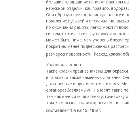
большие площади их наносят валиком с 
наружной отделки, как правило, водораз
Они образуют микропористую пленку и п
появление пузырей и отслаивание, вызыв
по окончании работы легко моются водой
систем, включающих грунтовку и верхнее
может быть ниже, чем уровень блеска о
покрытие, менее подверженное растреск
размеров поверхности.
Расход краски об
Краски для полов
Такие краски предназначены
для окраски
в гараже, а также каменных ступеней. Он
долговечные и противостоят износу. Мог
органоразбавляемыми. Наносят такие по
тем как наносить шпатлевку, грунтовку и 
том, что осыпающаяся краска полностью
2
составляет 1 л на 15–18 м
.