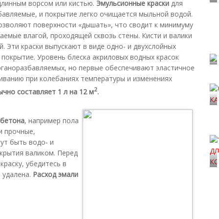
длинным ворсом или кистью.
Эмульсионные краски
для
бавляемые, и покрытие легко очищается мыльной водой.
озволяют поверхности «дышать», что сводит к минимуму
аемые влагой, проходящей сквозь стены. Кисти и валики
. Эти краски выпускают в виде одно- и двухслойных
 покрытие. Уровень блеска акриловых водных красок
рганоразбавляемых, но первые обеспечивают эластичное
иванию при колебаниях температуры и изменениях
2
ычно составляет 1 л на 12 м
.
 бетона
, например пола
и прочные,
ут быть водо- и
крытия валиком. Перед
краску, убедитесь в
 удалена.
Расход эмали