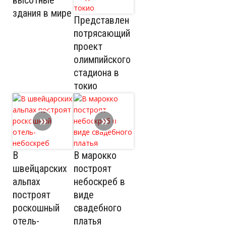
высотные
здания в мире
Представлен
потрясающий
проект
олимпийского
стадиона в
токио
В
В марокко
швейцарских
построят
альпах
небоскреб в
построят
виде
роскошный
свадебного
отель-
платья