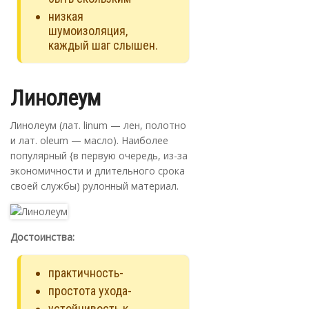
низкая
шумоизоляция,
каждый шаг слышен.
Линолеум
Линолеум (лат. linum — лен, полотно
и лат. oleum — масло). Наиболее
популярный {в первую очередь, из-за
экономичности и длительного срока
своей службы) рулонный материал.
Достоинства:
практичность-
простота ухода-
устойчивость к