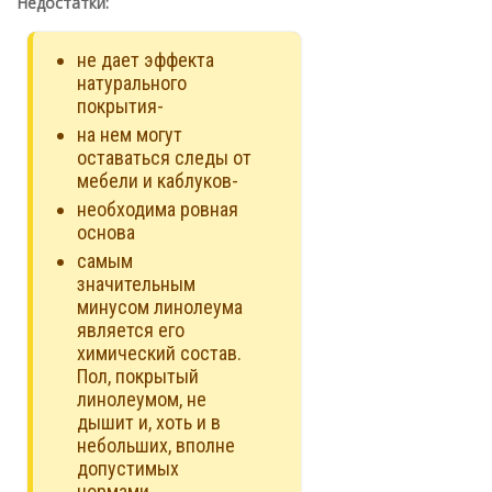
Недостатки:
не дает эффекта
натурального
покрытия-
на нем могут
оставаться следы от
мебели и каблуков-
необходима ровная
основа
самым
значительным
минусом линолеума
является его
химический состав.
Пол, покрытый
линолеумом, не
дышит и, хоть и в
небольших, вполне
допустимых
нормами