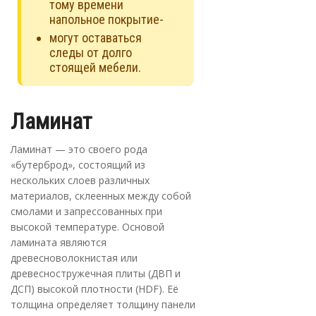
тому времени
напольное покрытие-
могут оставаться
следы от долго
стоящей мебели.
Ламинат
Ламинат — это своего рода
«бутерброд», состоящий из
нескольких слоев различных
материалов, склеенных между собой
смолами и запрессованных при
высокой температуре. Основой
ламината являются
древесноволокнистая или
древесностружечная плиты (ДВП и
ДСП) высокой плотности (HDF). Её
толщина определяет толщину панели