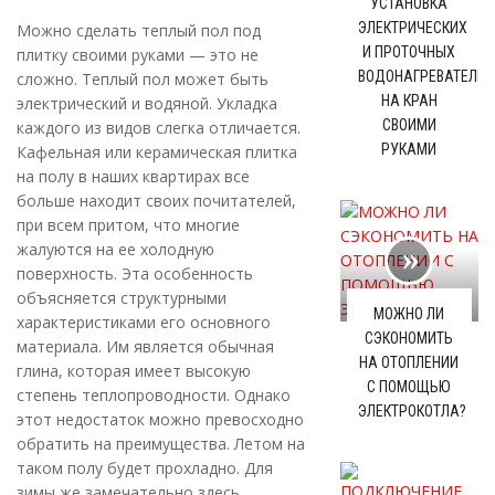
УСТАНОВКА
ЭЛЕКТРИЧЕСКИХ
Можно сделать теплый пол под
И ПРОТОЧНЫХ
плитку своими руками — это не
ВОДОНАГРЕВАТЕЛЕЙ
сложно. Теплый пол может быть
НА КРАН
электрический и водяной. Укладка
СВОИМИ
каждого из видов слегка отличается.
РУКАМИ
Кафельная или керамическая плитка
на полу в наших квартирах все
больше находит своих почитателей,
при всем притом, что многие
жалуются на ее холодную
поверхность. Эта особенность
объясняется структурными
МОЖНО ЛИ
характеристиками его основного
СЭКОНОМИТЬ
материала. Им является обычная
НА ОТОПЛЕНИИ
глина, которая имеет высокую
С ПОМОЩЬЮ
степень теплопроводности. Однако
ЭЛЕКТРОКОТЛА?
этот недостаток можно превосходно
обратить на преимущества. Летом на
таком полу будет прохладно. Для
зимы же замечательно здесь