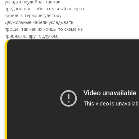
укладки неудобна, так как
предполагает обязательный возврат
кабеля к терморегулятору.
Двужильные кабели укладывать
проще, так как их концы по схеме не
привязаны друг с другом.